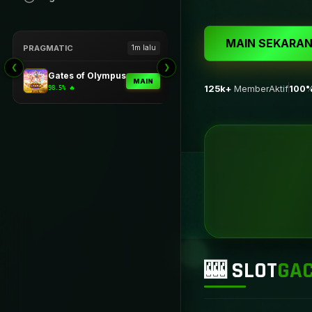
MAIN SEKARAN
PRAGMATIC
HABANERO
1m lalu
Baru
❮
❯
Gates of Olympus
Koi Gate
MAIN
MAIN
125k+
MemberAktif
100
98.5% 🔥
97.8% 🌊
🎰 SLOT
GA