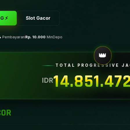
G ⚡
Slot Gacor
PG SOFT
Hot
Mahjong Ways 2
MAIN
%
Pembayaran
Rp. 10.000
MinDepo
99.0% ⚡
👑
TOTAL PROGRESSIVE J
14.852.03
IDR
COR