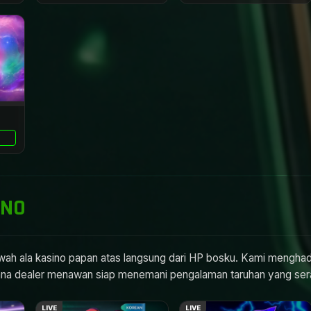
INO
h ala kasino papan atas langsung dari HP bosku. Kami menghadi
imana dealer menawan siap menemani pengalaman taruhan yang ser
LIVE
LIVE