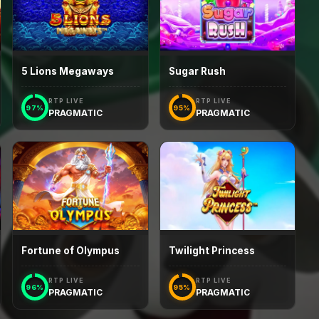
5 Lions Megaways
Sugar Rush
RTP LIVE
RTP LIVE
97%
95%
PRAGMATIC
PRAGMATIC
Fortune of Olympus
Twilight Princess
RTP LIVE
RTP LIVE
96%
95%
PRAGMATIC
PRAGMATIC