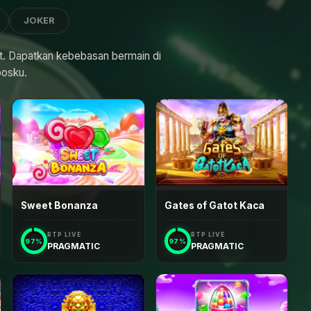
JOKER
t. Dapatkan kebebasan bermain di
bosku.
Sweet Bonanza
Gates of Gatot Kaca
RTP LIVE
RTP LIVE
97%
97%
PRAGMATIC
PRAGMATIC