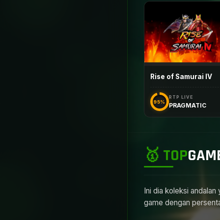
Rise of Samurai IV
RTP LIVE
95%
PRAGMATIC
🥇 TOP
GAM
Ini dia koleksi andala
game dengan persentase