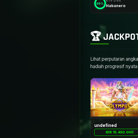
RTP LIVE
99%
Habanero
🏆 JACKPO
Lihat perputaran angka
hadiah progresif nyat
undefined
IDR 15.450.000