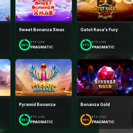
Sweet Bonanza Xmas
Gatot Kaca's Fury
RTP LIVE
RTP LIVE
96%
97%
PRAGMATIC
PRAGMATIC
Pyramid Bonanza
Bonanza Gold
RTP LIVE
RTP LIVE
96%
95%
PRAGMATIC
PRAGMATIC