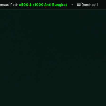
ngkat
• 🎰 Dominasi Kemenangan di
Mahjong Ways 2
Hari I